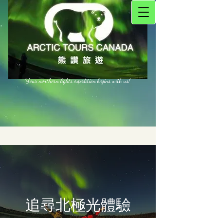
Your northern lights expedition begins with us!
​追尋北極光體驗