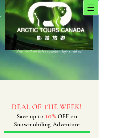
Your northern lights expedition begins with us!
DEAL OF THE WEEK!
10%
Save up to
OFF on
Snowmobiling Adventure